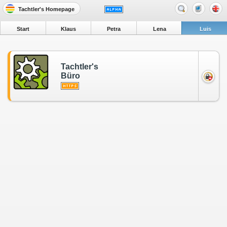
Tachtler's Homepage
Start
Klaus
Petra
Lena
Luis
Tachtler's
Büro