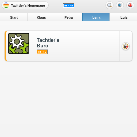
Tachtler's Homepage
Start
Klaus
Petra
Lena
Luis
Tachtler's
Büro